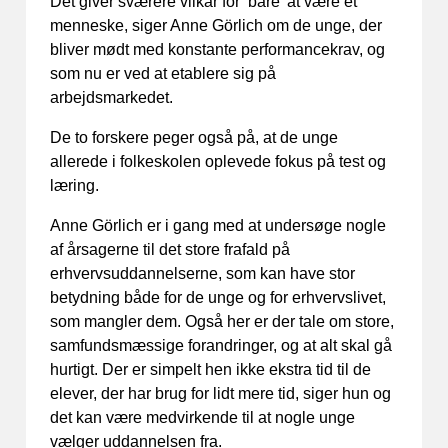
Det giver sværere vilkår for ’bare’ at være et
menneske, siger Anne Görlich om de unge, der
bliver mødt med konstante performancekrav, og
som nu er ved at etablere sig på
arbejdsmarkedet.
De to forskere peger også på, at de unge
allerede i folkeskolen oplevede fokus på test og
læring.
Anne Görlich er i gang med at undersøge nogle
af årsagerne til det store frafald på
erhvervsuddannelserne, som kan have stor
betydning både for de unge og for erhvervslivet,
som mangler dem. Også her er der tale om store,
samfundsmæssige forandringer, og at alt skal gå
hurtigt. Der er simpelt hen ikke ekstra tid til de
elever, der har brug for lidt mere tid, siger hun og
det kan være medvirkende til at nogle unge
vælger uddannelsen fra.