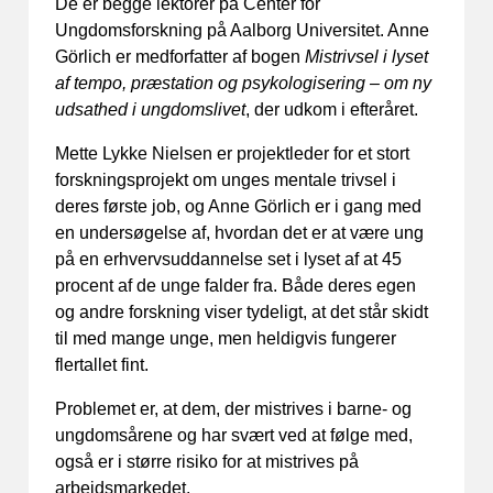
De er begge lektorer på Center for
Ungdomsforskning på Aalborg Universitet. Anne
Görlich er medforfatter af bogen
Mistrivsel i lyset
af tempo, præstation og psykologisering – om ny
udsathed i ungdomslivet
, der udkom i efteråret.
Mette Lykke Nielsen er projektleder for et stort
forskningsprojekt om unges mentale trivsel i
deres første job, og Anne Görlich er i gang med
en undersøgelse af, hvordan det er at være ung
på en erhvervsuddannelse set i lyset af at 45
procent af de unge falder fra. Både deres egen
og andre forskning viser tydeligt, at det står skidt
til med mange unge, men heldigvis fungerer
flertallet fint.
Problemet er, at dem, der mistrives i barne- og
ungdomsårene og har svært ved at følge med,
også er i større risiko for at mistrives på
arbejdsmarkedet.