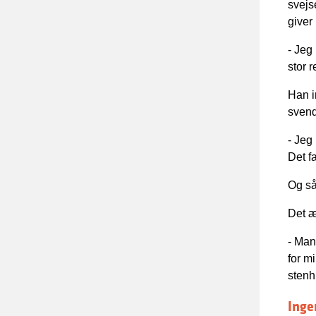
svejs
giver
- Jeg 
stor 
Han i
svend
- Jeg
Det f
Og så
Det æ
- Man
for m
stenh
Inge