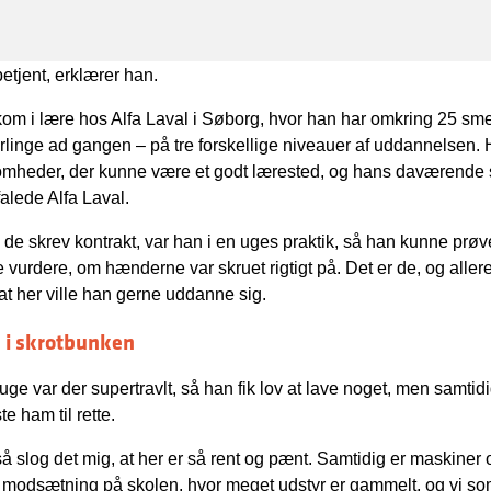
billede er en smed.
 hænger nok mere sammen med, at løn og arbejdstid er bedre s
ibetjent, erklærer han.
om i lære hos Alfa Laval i Søborg, hvor han har omkring 25 sm
ærlinge ad gangen – på tre forskellige niveauer af uddannelsen. 
omheder, der kunne være et godt lærested, og hans daværende sv
alede Alfa Laval.
 de skrev kontrakt, var han i en uges praktik, så han kunne prø
 vurdere, om hænderne var skruet rigtigt på. Det er de, og allere
 at her ville han gerne uddanne sig.
 i skrotbunken
 uge var der supertravlt, så han fik lov at lave noget, men samtidi
te ham til rette.
så slog det mig, at her er så rent og pænt. Samtidig er maskiner
I modsætning på skolen, hvor meget udstyr er gammelt, og vi som