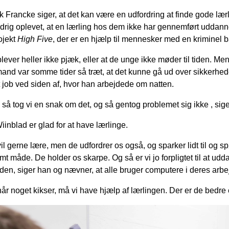
k Francke siger, at det kan være en udfordring at finde gode lærl
ldrig oplevet, at en lærling hos dem ikke har gennemført uddan
rojekt
High Five
, der er en hjælp til mennesker med en kriminel 
lever heller ikke pjæk, eller at de unge ikke møder til tiden. Men
and var somme tider så træt, at det kunne gå ud over sikkerhede
 job ved siden af, hvor han arbejdede om natten.
 så tog vi en snak om det, og så gentog problemet sig ikke , sig
iinblad er glad for at have lærlinge.
vil gerne lære, men de udfordrer os også, og sparker lidt til og s
mt måde. De holder os skarpe. Og så er vi jo forpligtet til at udda
iden, siger han og nævner, at alle bruger computere i deres arbe
når noget kikser, må vi have hjælp af lærlingen. Der er de bed