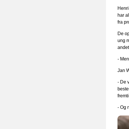
Henri
har a
fra p
De op
ung m
andet
- Men
Jan W
- De 
beste
fremt
- Og 