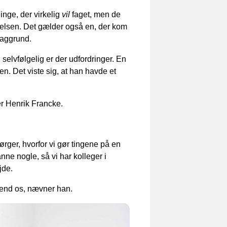
inge, der virkelig
vil
faget, men de
nelsen. Det gælder også en, der kom
baggrund.
 selvfølgelig er der udfordringer. En
n. Det viste sig, at han havde et
er Henrik Francke.
pørger, hvorfor vi gør tingene på en
nne nogle, så vi har kolleger i
jde.
re end os, nævner han.