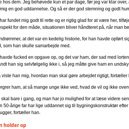
e hos dem. Jeg behøvede kun et par dage, før jeg var klar over, a
 mig en god uddannelse. Og så er der god stemning og godt hum
har fundet mig godt til rette og er rigtig glad for at være her, tilf
respekt for den måde, situationen bliver håndteret på, når man beg
ndrømmer, at det var en kedelig historie, for han havde opført s
, som han skulle samarbejde med.
 havde fucked en opgave op, og det var ham, der sad med lorten, 
andt han sig selvfølgelig ikke i, så jeg måtte give ham en undsky
 viste han mig, hvordan man skal gøre arbejdet rigtigt, fortæller
rgrer ham, at så mange unge ikke ved, hvad de vil og ikke ove
 skal bare i gang, og man har jo mulighed for at læse videre se
in 50-årige far har lige uddannet sig til bygningskonstruktør efte
ugger, fortæller han.
n holder op