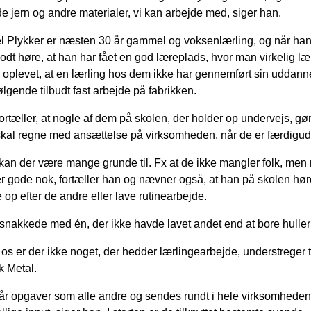
nde jern og andre materialer, vi kan arbejde med, siger han.
l Plykker er næsten 30 år gammel og voksenlærling, og når ha
odt høre, at han har fået en god læreplads, hvor man virkelig lær
g oplevet, at en lærling hos dem ikke har gennemført sin uddannel
følgende tilbudt fast arbejde på fabrikken.
ortæller, at nogle af dem på skolen, der holder op undervejs, gør d
skal regne med ansættelse på virksomheden, når de er færdigu
 kan der være mange grunde til. Fx at de ikke mangler folk, men n
er gode nok, fortæller han og nævner også, at han på skolen hører 
e op efter de andre eller lave rutinearbejde.
 snakkede med én, der ikke havde lavet andet end at bore huller i
 os er der ikke noget, der hedder lærlingearbejde, understreger 
 Metal.
får opgaver som alle andre og sendes rundt i hele virksomheden,